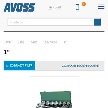
PŘIHLÁSIT
Hledat
Domů
Dílna
Sady
Sady hlavic
1"
1"
ZOBRAZIT FILTR
ŘAZENÍ