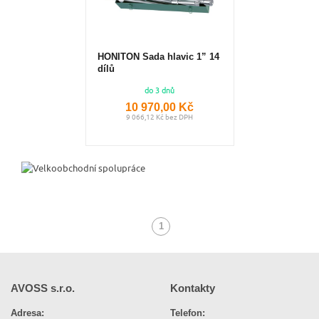
HONITON Sada hlavic 1” 14
dílů
do 3 dnů
10 970,00 Kč
9 066,12 Kč bez DPH
1
(aktuální)
AVOSS s.r.o.
Kontakty
Adresa:
Telefon: