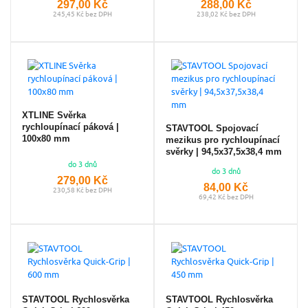
297,00 Kč
288,00 Kč
245,45 Kč bez DPH
238,02 Kč bez DPH
XTLINE Svěrka
rychloupínací páková |
STAVTOOL Spojovací
100x80 mm
mezikus pro rychloupínací
svěrky | 94,5x37,5x38,4 mm
do 3 dnů
do 3 dnů
279,00 Kč
84,00 Kč
230,58 Kč bez DPH
69,42 Kč bez DPH
STAVTOOL Rychlosvěrka
STAVTOOL Rychlosvěrka