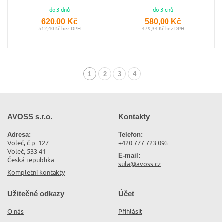
do 3 dnů
do 3 dnů
620,00 Kč
580,00 Kč
512,40 Kč bez DPH
479,34 Kč bez DPH
1
2
3
4
(aktuální)
AVOSS s.r.o.
Kontakty
Adresa:
Telefon:
Voleč, č.p. 127
+420 777 723 093
Voleč, 533 41
E-mail:
Česká republika
sula@avoss.cz
Kompletní kontakty
Užitečné odkazy
Účet
O nás
Přihlásit