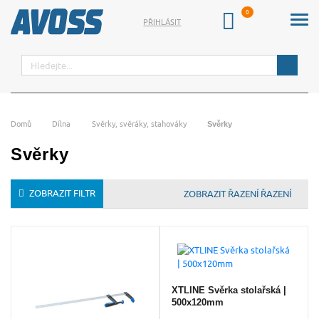
PŘIHLÁSIT
Hledat
Domů
Dílna
Svěrky, svěráky, stahováky
Svěrky
Svěrky
ZOBRAZIT FILTR
ŘAZENÍ
XTLINE Svěrka stolařská |
500x120mm