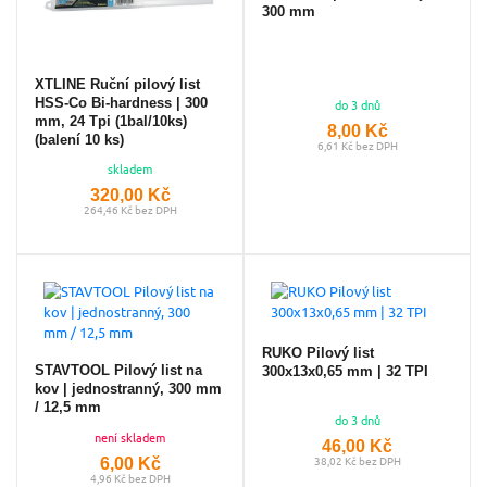
300 mm
XTLINE Ruční pilový list
HSS-Co Bi-hardness | 300
do 3 dnů
mm, 24 Tpi (1bal/10ks)
8,00 Kč
(balení 10 ks)
6,61 Kč bez DPH
skladem
320,00 Kč
264,46 Kč bez DPH
RUKO Pilový list
STAVTOOL Pilový list na
300x13x0,65 mm | 32 TPI
kov | jednostranný, 300 mm
/ 12,5 mm
do 3 dnů
není skladem
46,00 Kč
6,00 Kč
38,02 Kč bez DPH
4,96 Kč bez DPH