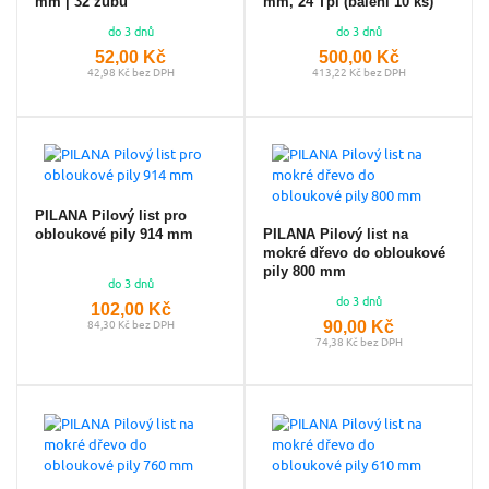
mm | 32 zubů
mm, 24 Tpi (balení 10 ks)
do 3 dnů
do 3 dnů
52,00 Kč
500,00 Kč
42,98 Kč bez DPH
413,22 Kč bez DPH
PILANA Pilový list pro
PILANA Pilový list na
obloukové pily 914 mm
mokré dřevo do obloukové
pily 800 mm
do 3 dnů
do 3 dnů
102,00 Kč
90,00 Kč
84,30 Kč bez DPH
74,38 Kč bez DPH