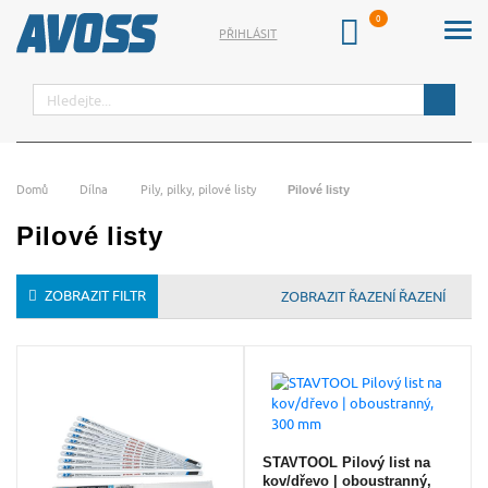
PŘIHLÁSIT
Hledat
Domů
Dílna
Pily, pilky, pilové listy
Pilové listy
Pilové listy
ZOBRAZIT FILTR
ŘAZENÍ
STAVTOOL Pilový list na
kov/dřevo | oboustranný,