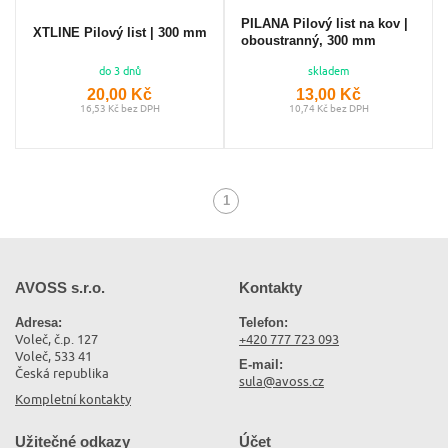
PILANA Pilový list na kov |
XTLINE Pilový list | 300 mm
oboustranný, 300 mm
do 3 dnů
skladem
20,00 Kč
13,00 Kč
16,53 Kč bez DPH
10,74 Kč bez DPH
1
(aktuální)
AVOSS s.r.o.
Kontakty
Adresa:
Telefon:
Voleč, č.p. 127
+420 777 723 093
Voleč, 533 41
E-mail:
Česká republika
sula@avoss.cz
Kompletní kontakty
Užitečné odkazy
Účet