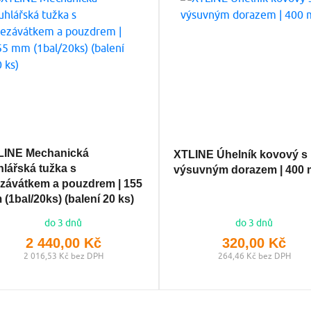
LINE Mechanická
XTLINE Úhelník kovový s
hlářská tužka s
výsuvným dorazem | 400
závátkem a pouzdrem | 155
(1bal/20ks) (balení 20 ks)
do 3 dnů
do 3 dnů
2 440,00 Kč
320,00 Kč
2 016,53 Kč bez DPH
264,46 Kč bez DPH