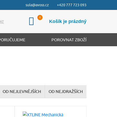
sula@avoss.cz
+420 777 723 093
Košík je prázdný
AT
PORUČUJEME
POROVNAT ZBOŽÍ
OD NEJLEVNĚJŠÍCH
OD NEJDRAŽŠÍCH