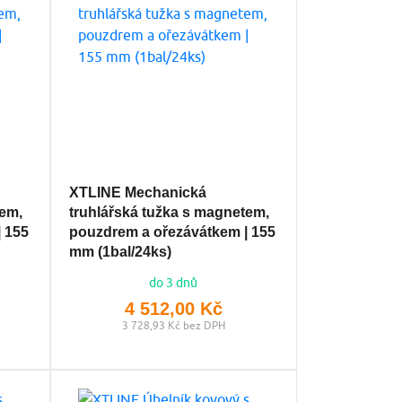
XTLINE Mechanická
tem,
truhlářská tužka s magnetem,
 155
pouzdrem a ořezávátkem | 155
mm (1bal/24ks)
do 3 dnů
4 512,00 Kč
3 728,93 Kč bez DPH