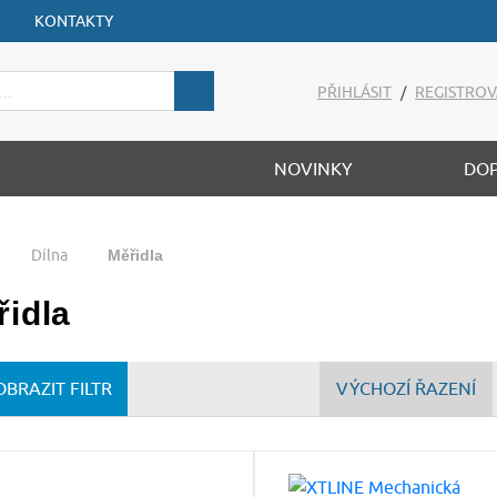
KONTAKTY
PŘIHLÁSIT
/
REGISTROV
NOVINKY
DO
Dílna
Měřidla
řidla
OBRAZIT FILTR
VÝCHOZÍ ŘAZENÍ