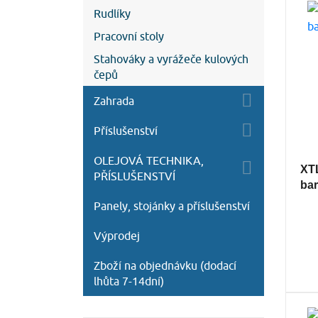
Rudlíky
Pracovní stoly
Stahováky a vyrážeče kulových
čepů
Zahrada
Příslušenství
OLEJOVÁ TECHNIKA,
XT
PŘÍSLUŠENSTVÍ
bar
Panely, stojánky a příslušenství
Výprodej
Zboží na objednávku (dodací
lhůta 7-14dní)