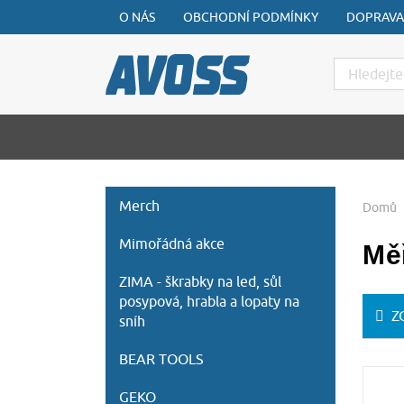
O NÁS
OBCHODNÍ PODMÍNKY
DOPRAVA
Hledat
Merch
Domů
Mimořádná akce
Mě
ZIMA - škrabky na led, sůl
posypová, hrabla a lopaty na
Z
sníh
BEAR TOOLS
GEKO