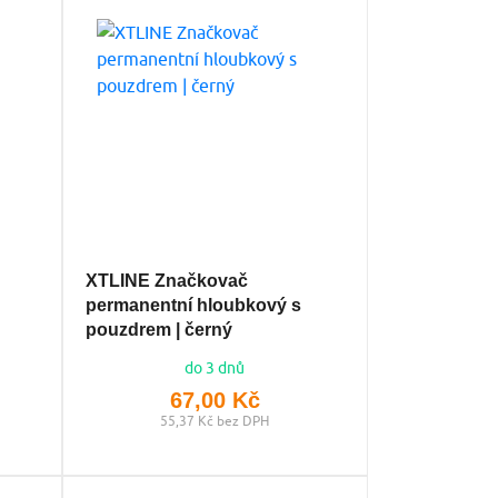
XTLINE Značkovač
permanentní hloubkový s
pouzdrem | černý
do 3 dnů
67,00 Kč
55,37 Kč bez DPH