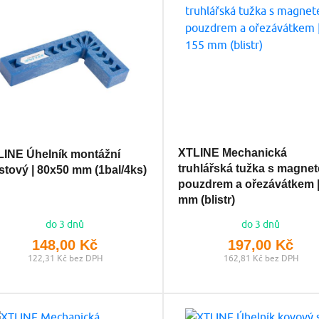
XTLINE Mechanická
LINE Úhelník montážní
truhlářská tužka s magne
stový | 80x50 mm (1bal/4ks)
pouzdrem a ořezávátkem |
mm (blistr)
do 3 dnů
do 3 dnů
148,00 Kč
197,00 Kč
122,31 Kč bez DPH
162,81 Kč bez DPH