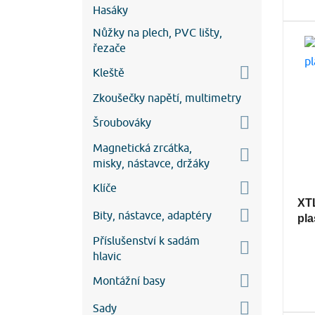
Hasáky
Nůžky na plech, PVC lišty,
řezače
Kleště
Zkoušečky napětí, multimetry
Šroubováky
Magnetická zrcátka,
misky, nástavce, držáky
Klíče
XT
Bity, nástavce, adaptéry
pla
Příslušenství k sadám
hlavic
Montážní basy
Sady