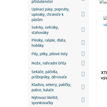
příslušenství
Upínací pásy, popruhy,
upínáky, chrániče k
pásům
Svěrky, svěráky,
stahováky
Pilníky, rašple, dláta,
hoblíky
Pily, pilky, pilové listy
Nože, náhradní břity
Sekáče, páčidla,
XT
průbojníky, děrovače
vý
Kladiva, sekery, paličky,
palice, kalače
Nýtovací kleště,
sponkovačky