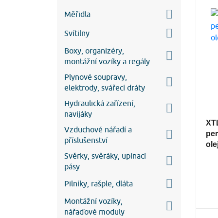
Měřidla
Svítilny
Boxy, organizéry,
montážní vozíky a regály
Plynové soupravy,
elektrody, svářecí dráty
Hydraulická zařízení,
navijáky
XT
Vzduchové nářadí a
per
příslušenství
ole
Svěrky, svěráky, upínací
pásy
Pilníky, rašple, dláta
Montážní vozíky,
nářaďové moduly