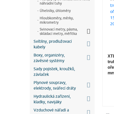
náhradní tuhy
Úhelníky, úhloměry
Hloubkoměry, měrky,
mikrometry
Svinovací metry, pásma,
skládací metry, měřítka
Svítilny, prodlužovací
kabely
Boxy, organizéry,
XT
závěsné systémy
tru
oře
Sady pojistek, kroužků,
mm 
závlaček
Plynové soupravy,
elektrody, svářecí dráty
Hydraulická zařízení,
kladky, navijáky
Vzduchové nářadí a