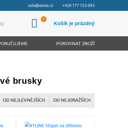
sula@avoss.cz
+420 777 723 093
Košík je prázdný
AT
PORUČUJEME
POROVNAT ZBOŽÍ
ové brusky
OD NEJLEVNĚJŠÍCH
OD NEJDRAŽŠÍCH