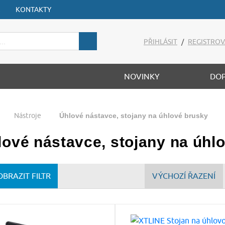
KONTAKTY
PŘIHLÁSIT
/
REGISTROV
NOVINKY
DO
Nástroje
Úhlové nástavce, stojany na úhlové brusky
lové nástavce, stojany na úhl
OBRAZIT FILTR
VÝCHOZÍ ŘAZENÍ