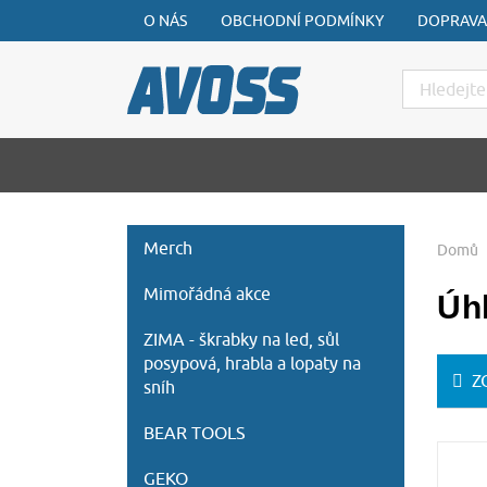
O NÁS
OBCHODNÍ PODMÍNKY
DOPRAVA
Hledat
Merch
Domů
Mimořádná akce
Úh
ZIMA - škrabky na led, sůl
posypová, hrabla a lopaty na
Z
sníh
BEAR TOOLS
GEKO