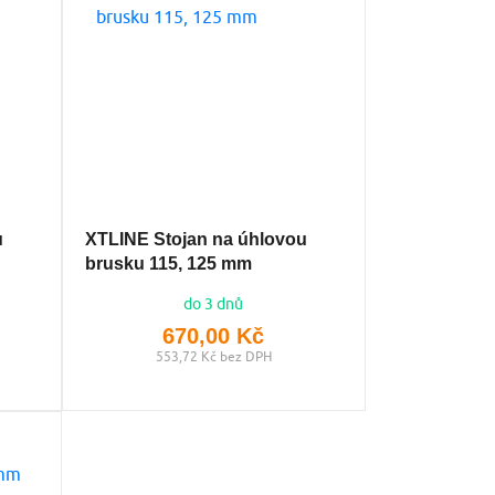
u
XTLINE Stojan na úhlovou
brusku 115, 125 mm
do 3 dnů
670,00 Kč
553,72 Kč bez DPH