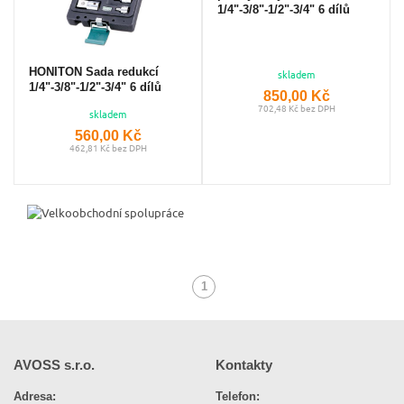
1/4"-3/8"-1/2"-3/4" 6 dílů
HONITON Sada redukcí
skladem
1/4"-3/8"-1/2"-3/4" 6 dílů
850,00 Kč
702,48 Kč bez DPH
skladem
560,00 Kč
462,81 Kč bez DPH
1
(aktuální)
AVOSS s.r.o.
Kontakty
Adresa:
Telefon: