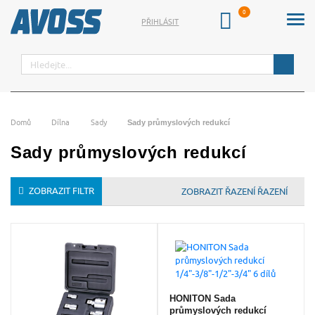
PŘIHLÁSIT
Hledat
Domů
Dílna
Sady
Sady průmyslových redukcí
Sady průmyslových redukcí
ZOBRAZIT FILTR
ŘAZENÍ
HONITON Sada
průmyslových redukcí