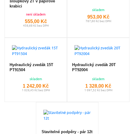
sloupkový 2T v papírové
krabici
skladem
není skladem
953,00 Kč
555,00 Kč
787,60 Kč bez DPH
458,68 Kč bez DPH
Hydraulický zvedák 15T
Hydraulický zvedák 20T
PT91504
PT92004
skladem
skladem
1 242,00 Kč
1 328,00 Kč
1 026,45 Kč bez DPH
1 097,52 Kč bez DPH
Stavitelné podpěry - pár 12t