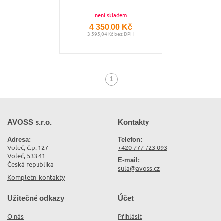
není skladem
4 350,00 Kč
3 595,04 Kč bez DPH
1
(aktuální)
AVOSS s.r.o.
Kontakty
Adresa:
Telefon:
Voleč, č.p. 127
+420 777 723 093
Voleč, 533 41
E-mail:
Česká republika
sula@avoss.cz
Kompletní kontakty
Užitečné odkazy
Účet
O nás
Přihlásit