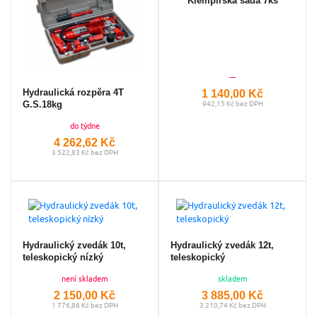
Klempířská sada 7ks
---
1 140,00 Kč
Hydraulická rozpěra 4T
G.S.18kg
942,15 Kč bez DPH
do týdne
4 262,62 Kč
3 522,83 Kč bez DPH
Hydraulický zvedák 10t,
Hydraulický zvedák 12t,
teleskopický nízký
teleskopický
není skladem
skladem
2 150,00 Kč
3 885,00 Kč
1 776,86 Kč bez DPH
3 210,74 Kč bez DPH