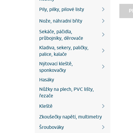
Pily, pilky, pilové listy
P
Nože, náhradní břity
Sekáče, páčidla,
průbojníky, děrovače
Kladiva, sekery, paličky,
palice, kalače
Nýtovací kleště,
sponkovačky
Hasáky
Nůžky na plech, PVC lišty,
řezače
Kleště
Zkoušečky napětí, multimetry
Šroubováky