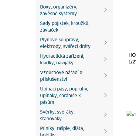
Boxy, organizéry,
závěsné systémy
Sady pojistek, kroužků,
závlaček
Plynové soupravy,
elektrody, svářecí dráty
HON
Hydraulická zařízení,
1/2
kladky, navijáky
Vzduchové nářadí a
příslušenství
Upínací pásy, popruhy,
upínáky, chrániče k
pásům
Svěrky, svěráky,
stahováky
Pilníky, rašple, dláta,
hoblíky