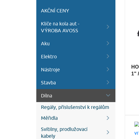
AKČNÍ CENY
Klíče na kola aut -
VÝROBA AVOSS
Aku
Elektro
HON
Nástroje
1" 
Stavba
Dílna
Regály, příslušenství k regálům
Měřidla
Svítilny, prodlužovací
kabely