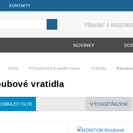
KONTAKTY
PŘIHLÁSIT
/
REGISTROV
NOVINKY
DO
Dílna
Příslušenství k sadám hlavic
Vratidla
Kloubov
oubové vratidla
ZOBRAZIT FILTR
VÝCHOZÍ ŘAZENÍ