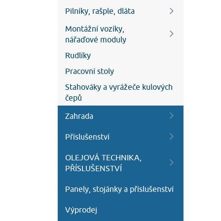
Pilníky, rašple, dláta
Montážní vozíky,
nářaďové moduly
Rudlíky
Pracovní stoly
Stahováky a vyrážeče kulových
čepů
Zahrada
Příslušenství
OLEJOVÁ TECHNIKA,
PŘÍSLUŠENSTVÍ
Panely, stojánky a příslušenství
Výprodej