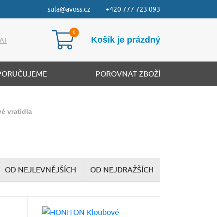
sula@avoss.cz
+420 777 723 093
Košík je prázdný
AT
PORUČUJEME
POROVNAT ZBOŽÍ
é vratidla
OD NEJLEVNĚJŠÍCH
OD NEJDRAŽŠÍCH