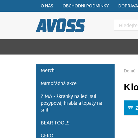
O NÁS
OBCHODNÍ PODMÍNKY
DOPRAVA
Hledat
Merch
Domů
Mimořádná akce
Kl
ZIMA - škrabky na led, sůl
posypová, hrabla a lopaty na
sníh
BEAR TOOLS
GEKO