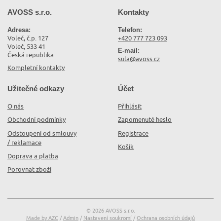
AVOSS s.r.o.
Kontakty
Adresa:
Telefon:
Voleč, č.p. 127
+420 777 723 093
Voleč, 533 41
E-mail:
Česká republika
sula@avoss.cz
Kompletní kontakty
Užitečné odkazy
Účet
O nás
Přihlásit
Obchodní podmínky
Zapomenuté heslo
Odstoupení od smlouvy
Registrace
/ reklamace
Košík
Doprava a platba
Porovnat zboží
© 2026 AVOSS s.r.o.
Made by AZC
/
Admin
/
Nastavení soukromí
/
Ochrana osobních údajů