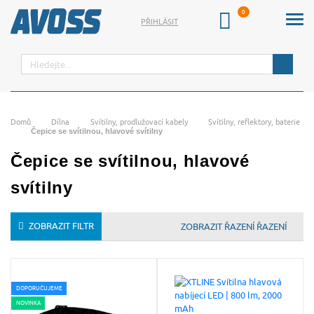
PŘIHLÁSIT
Hledat
Domů
Dílna
Svítilny, prodlužovací kabely
Svítilny, reflektory, baterie
Čepice se svítilnou, hlavové svítilny
Čepice se svítilnou, hlavové
svítilny
ZOBRAZIT FILTR
ŘAZENÍ
DOPORUČUJEME
NOVINKA