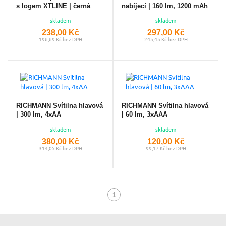
s logem XTLINE | černá
nabíjecí | 160 lm, 1200 mAh
skladem
skladem
238,00 Kč
297,00 Kč
196,69 Kč bez DPH
245,45 Kč bez DPH
RICHMANN Svítilna hlavová
RICHMANN Svítilna hlavová
| 300 lm, 4xAA
| 60 lm, 3xAAA
skladem
skladem
380,00 Kč
120,00 Kč
314,05 Kč bez DPH
99,17 Kč bez DPH
1
(aktuální)