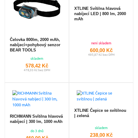
XTLINE Svítilna hlavová
nabíjecí LED | 800 lm, 2000
mAh
Čelovka 800lm, 2000 mAh,
není skladem
nabíjecí+pohybový senzor
600,00 Kč
BEAR TOOLS
495,87 Kč bez DPH
skladem
578,42 Kč
478,03 Kč bez DPH
XTLINE Čepice se svítilnou
| zelená
RICHMANN Svítilna hlavová
nabíjecí | 300 lm, 1000 mAh
skladem
do 3 dnů
238,00 Kč
460,00 Kč