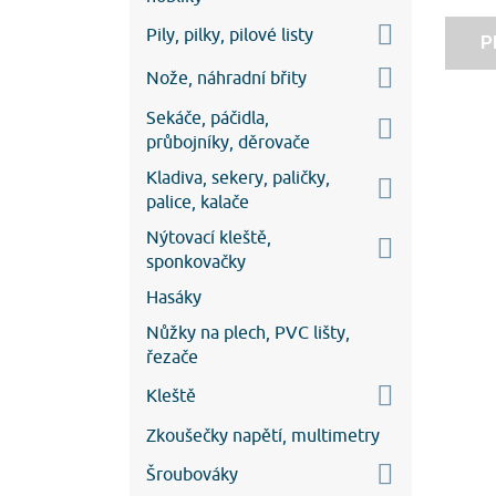
Pily, pilky, pilové listy
P
Nože, náhradní břity
Sekáče, páčidla,
průbojníky, děrovače
Kladiva, sekery, paličky,
palice, kalače
Nýtovací kleště,
sponkovačky
Hasáky
Nůžky na plech, PVC lišty,
řezače
Kleště
Zkoušečky napětí, multimetry
Šroubováky