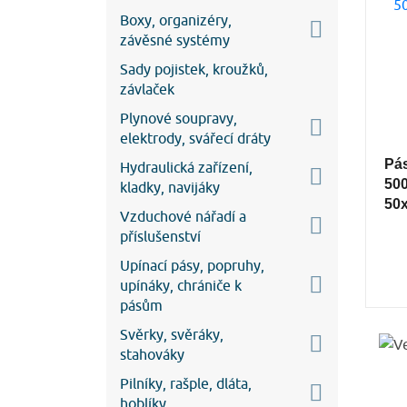
Boxy, organizéry,
závěsné systémy
Sady pojistek, kroužků,
závlaček
Plynové soupravy,
elektrody, svářecí dráty
Pás
Hydraulická zařízení,
50
kladky, navijáky
50
Vzduchové nářadí a
příslušenství
Upínací pásy, popruhy,
upínáky, chrániče k
pásům
Svěrky, svěráky,
stahováky
Pilníky, rašple, dláta,
hoblíky