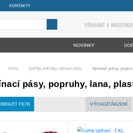
KONTAKTY
PŘIHLÁSIT
/
REGISTROV
NOVINKY
DO
Dílna
Svěrky, svěráky, upínací pásy
Upínací pásy, popru
nací pásy, popruhy, lana, pla
OBRAZIT FILTR
VÝCHOZÍ ŘAZENÍ