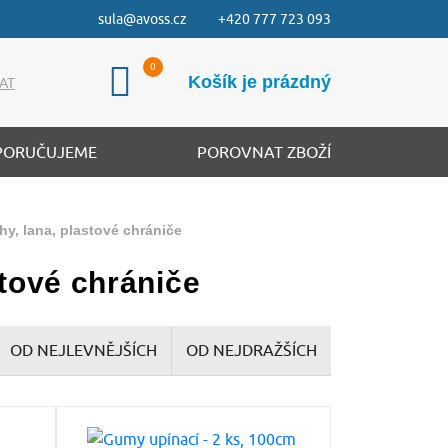
sula@avoss.cz
+420 777 723 093
Košík je prázdný
AT
PORUČUJEME
POROVNAT ZBOŽÍ
hy, lana, plastové chrániče
stové chrániče
OD NEJLEVNĚJŠÍCH
OD NEJDRAŽŠÍCH