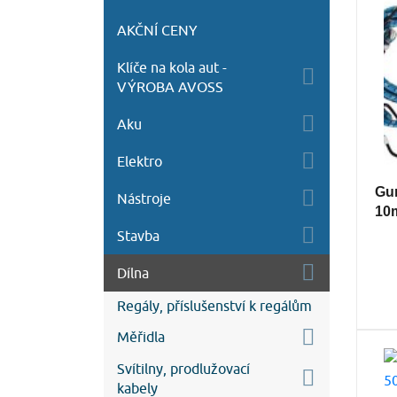
AKČNÍ CENY
Klíče na kola aut -
VÝROBA AVOSS
Aku
Elektro
Gum
Nástroje
10
Stavba
Dílna
Regály, příslušenství k regálům
Měřidla
Svítilny, prodlužovací
kabely