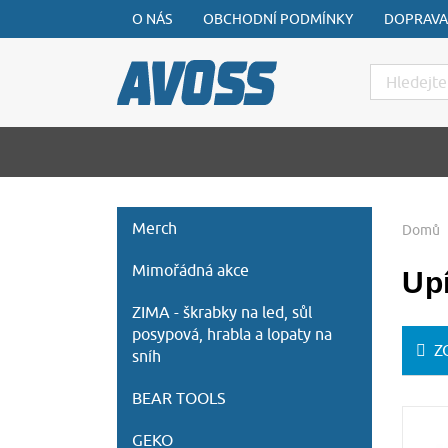
O NÁS
OBCHODNÍ PODMÍNKY
DOPRAVA
Hledat
Merch
Domů
Mimořádná akce
Upí
ZIMA - škrabky na led, sůl
posypová, hrabla a lopaty na
Z
sníh
BEAR TOOLS
GEKO