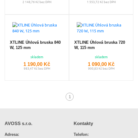
2 148,76 Kč bez DPH
1 553,72 Kč bez DPH
XTLINE Úhlová bruska 840
XTLINE Úhlová bruska 720
W, 125 mm
W, 115 mm
skladem
skladem
1 190,00 Kč
1 090,00 Kč
983,47 Kč bez DPH
900,83 Kč bez DPH
1
(aktuální)
AVOSS s.r.o.
Kontakty
Adresa:
Telefon: