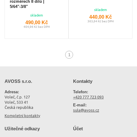
rozměrech 8 dílů |
5/64"-3/8"
skladem
skladem
440,00 Kč
490,00 Kč
363,64 Kč bez DPH
404,96 Kč bez DPH
1
(aktuální)
AVOSS s.r.o.
Kontakty
Adresa:
Telefon:
Voleč, č.p. 127
+420 777 723 093
Voleč, 533 41
E-mail:
Česká republika
sula@avoss.cz
Kompletní kontakty
Užitečné odkazy
Účet