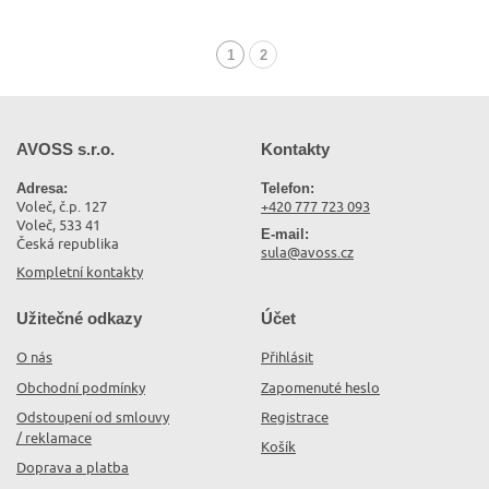
1
2
(aktuální)
AVOSS s.r.o.
Kontakty
Adresa:
Telefon:
Voleč, č.p. 127
+420 777 723 093
Voleč, 533 41
E-mail:
Česká republika
sula@avoss.cz
Kompletní kontakty
Užitečné odkazy
Účet
O nás
Přihlásit
Obchodní podmínky
Zapomenuté heslo
Odstoupení od smlouvy
Registrace
/ reklamace
Košík
Doprava a platba