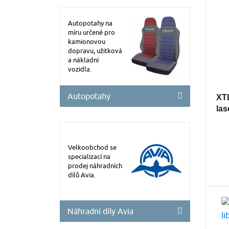
Autopotahy na
míru určené pro
kamionovou
dopravu, užitková
a nákladní
vozidla.
Autopotahy
XT
las
Velkoobchod se
specializací na
prodej náhradních
dílů Avia.
Náhradní díly Avia