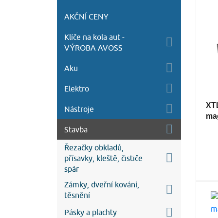
AKČNÍ CENY
Klíče na kola aut -
VÝROBA AVOSS
Aku
Elektro
XTL
Nástroje
ma
Stavba
Řezačky obkladů,
přísavky, kleště, čističe
spár
Zámky, dveřní kování,
těsnění
Pásky a plachty