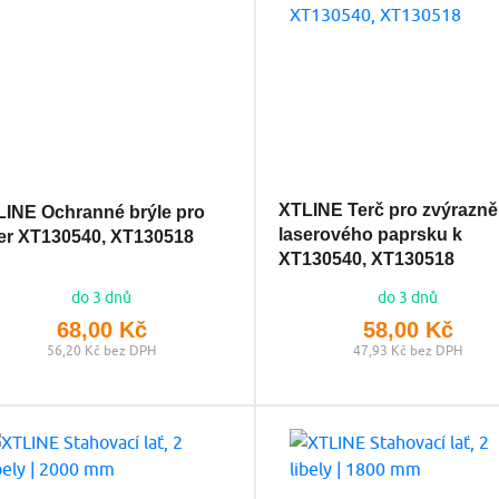
XTLINE Terč pro zvýrazně
LINE Ochranné brýle pro
laserového paprsku k
er XT130540, XT130518
XT130540, XT130518
do 3 dnů
do 3 dnů
68,00 Kč
58,00 Kč
56,20 Kč bez DPH
47,93 Kč bez DPH