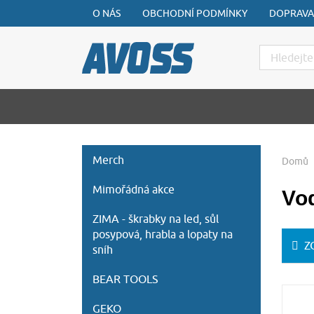
O NÁS
OBCHODNÍ PODMÍNKY
DOPRAVA
Hledat
Merch
Domů
Mimořádná akce
Vod
ZIMA - škrabky na led, sůl
posypová, hrabla a lopaty na
Z
sníh
BEAR TOOLS
GEKO