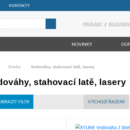
KONTAKTY
PŘIHLÁSIT
/
REGISTROV
NOVINKY
DO
Stavba
Vodováhy, stahovací latě, lasery
ováhy, stahovací latě, lasery
OBRAZIT FILTR
VÝCHOZÍ ŘAZENÍ