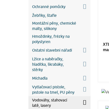
Ochranné pomůcky
Žebříky, štafle
Montážní pěny, chemické
malty, silikony
Hmoždinky, frézky na
polystyren
XTL
ma
Ostatní stavební nářadí
Lžíce a naběračky,
hladítka, škrabáky,
stěrky
Míchadla
Vytlačovací pistole,
pistole na tmel, PU pěny
Vodováhy, stahovací
latě, lasery