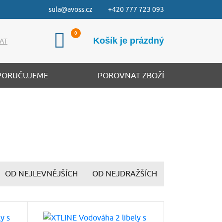
sula@avoss.cz
+420 777 723 093
Košík je prázdný
AT
PORUČUJEME
POROVNAT ZBOŽÍ
OD NEJLEVNĚJŠÍCH
OD NEJDRAŽŠÍCH