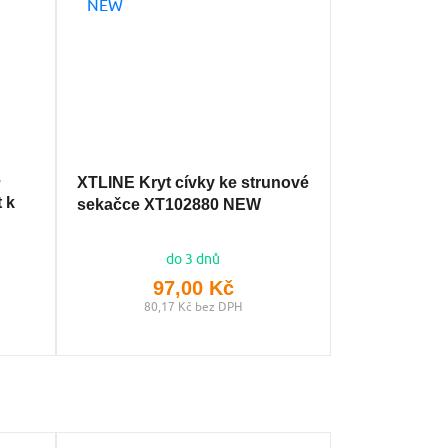
e
XTLINE Kryt cívky ke strunové
 k
sekačce XT102880 NEW
do 3 dnů
97,00 Kč
80,17 Kč bez DPH