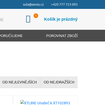
sula@avoss.cz
+420 777 723 093
Košík je prázdný
AT
PORUČUJEME
POROVNAT ZBOŽÍ
OD NEJLEVNĚJŠÍCH
OD NEJDRAŽŠÍCH