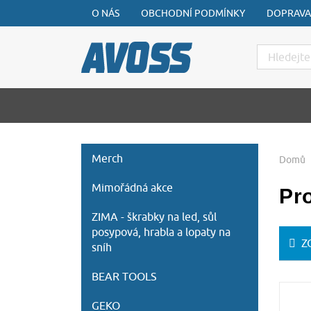
O NÁS
OBCHODNÍ PODMÍNKY
DOPRAVA
Hledat
Merch
Domů
Mimořádná akce
Pr
ZIMA - škrabky na led, sůl
posypová, hrabla a lopaty na
Z
sníh
BEAR TOOLS
GEKO