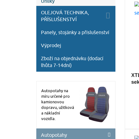
Uhlíky
OLEJOVÁ TECHNIKA,
PŘÍSLUŠENSTVÍ
Panely, stojánky a příslušenství
Výprodej
Zboží na objednávku (dodací
lhůta 7-14dní)
XTL
se
Autopotahy na
míru určené pro
kamionovou
dopravu, užitková
a nákladní
vozidla.
Autopotahy