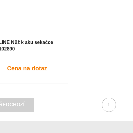
LINE Nůž k aku sekačce
102890
Cena na dotaz
ŘEDCHOZÍ
1
(aktuální)