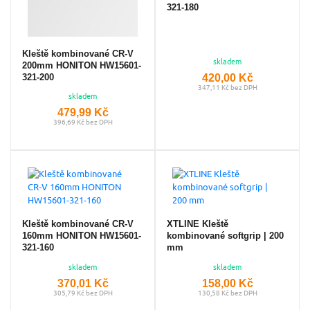
321-180
Kleště kombinované CR-V
skladem
200mm HONITON HW15601-
420,00 Kč
321-200
347,11 Kč bez DPH
skladem
479,99 Kč
396,69 Kč bez DPH
Kleště kombinované CR-V
XTLINE Kleště
160mm HONITON HW15601-
kombinované softgrip | 200
321-160
mm
skladem
skladem
370,01 Kč
158,00 Kč
305,79 Kč bez DPH
130,58 Kč bez DPH