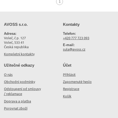
1
(aktuální)
AVOSS s.r.o.
Kontakty
Adresa:
Telefon:
Voleč, č.p. 127
+420 777 723 093
Voleč, 533 41
E-mail:
Česká republika
sula@avoss.cz
Kompletní kontakty
Užitečné odkazy
Účet
O nás
Přihlásit
Obchodní podmínky
Zapomenuté heslo
Odstoupení od smlouvy
Registrace
/ reklamace
Košík
Doprava a platba
Porovnat zboží