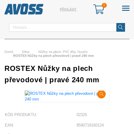
PŘIHLÁSIT
Hledat
Domů
Dílna
Nůžky na plech, PVC lišty, řezače
ROSTEX Nůžky na plech převodové | pravé 240 mm
ROSTEX Nůžky na plech
převodové | pravé 240 mm
KÓD PRODUKTU:
02325
EAN:
8590718160124