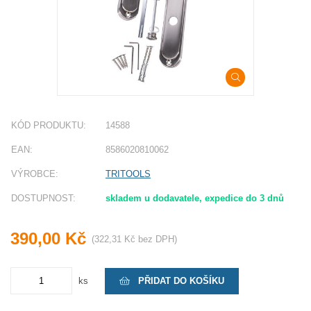
KÓD PRODUKTU:
14588
EAN:
8586020810062
VÝROBCE:
TRITOOLS
DOSTUPNOST:
skladem u dodavatele, expedice do 3 dnů
390,00 Kč
(322,31 Kč bez DPH)
PŘIDAT DO KOŠÍKU
ks