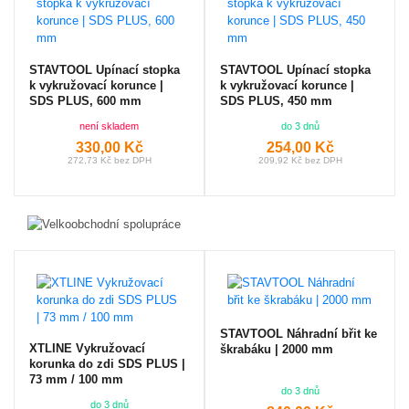
STAVTOOL Upínací stopka
STAVTOOL Upínací stopka
k vykružovací korunce |
k vykružovací korunce |
SDS PLUS, 600 mm
SDS PLUS, 450 mm
není skladem
do 3 dnů
330,00 Kč
254,00 Kč
272,73 Kč bez DPH
209,92 Kč bez DPH
STAVTOOL Náhradní břit ke
XTLINE Vykružovací
škrabáku | 2000 mm
korunka do zdi SDS PLUS |
73 mm / 100 mm
do 3 dnů
do 3 dnů