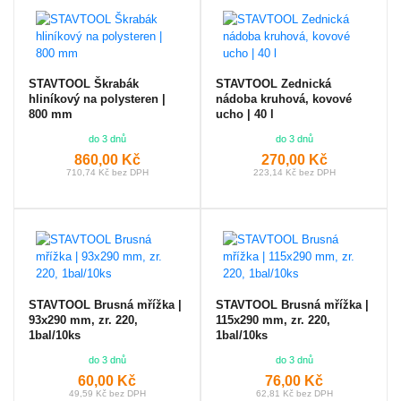
STAVTOOL Škrabák
STAVTOOL Zednická
hliníkový na polysteren |
nádoba kruhová, kovové
800 mm
ucho | 40 l
do 3 dnů
do 3 dnů
860,00 Kč
270,00 Kč
710,74 Kč bez DPH
223,14 Kč bez DPH
STAVTOOL Brusná mřížka |
STAVTOOL Brusná mřížka |
93x290 mm, zr. 220,
115x290 mm, zr. 220,
1bal/10ks
1bal/10ks
do 3 dnů
do 3 dnů
60,00 Kč
76,00 Kč
49,59 Kč bez DPH
62,81 Kč bez DPH