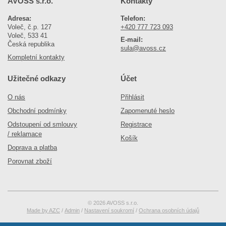
AVOSS s.r.o.
Kontakty
Adresa:
Telefon:
Voleč, č.p. 127
+420 777 723 093
Voleč, 533 41
E-mail:
Česká republika
sula@avoss.cz
Kompletní kontakty
Užitečné odkazy
Účet
O nás
Přihlásit
Obchodní podmínky
Zapomenuté heslo
Odstoupení od smlouvy
Registrace
/ reklamace
Košík
Doprava a platba
Porovnat zboží
© 2026 AVOSS s.r.o.
Made by AZC
/
Admin
/
Nastavení soukromí
/
Ochrana osobních údajů