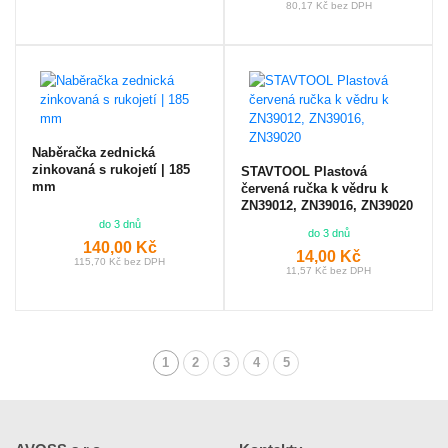
80,17 Kč bez DPH
Naběračka zednická
zinkovaná s rukojetí | 185
STAVTOOL Plastová
mm
červená ručka k vědru k
ZN39012, ZN39016, ZN39020
do 3 dnů
do 3 dnů
140,00 Kč
14,00 Kč
115,70 Kč bez DPH
11,57 Kč bez DPH
1
2
3
4
5
(aktuální)