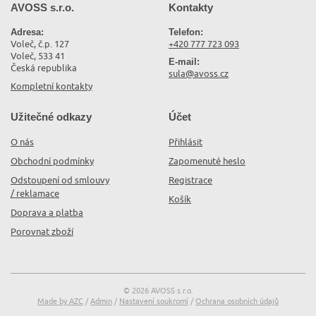
AVOSS s.r.o.
Kontakty
Adresa:
Telefon:
Voleč, č.p. 127
+420 777 723 093
Voleč, 533 41
E-mail:
Česká republika
sula@avoss.cz
Kompletní kontakty
Užitečné odkazy
Účet
O nás
Přihlásit
Obchodní podmínky
Zapomenuté heslo
Odstoupení od smlouvy
Registrace
/ reklamace
Košík
Doprava a platba
Porovnat zboží
© 2026 AVOSS s.r.o.
Made by AZC
/
Admin
/
Nastavení soukromí
/
Ochrana osobních údajů